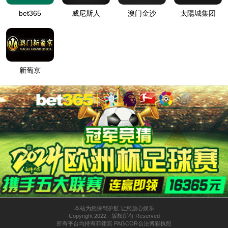
CJB磁力搅拌器
查找你想要的产品系列
旋转蒸发器系列
高