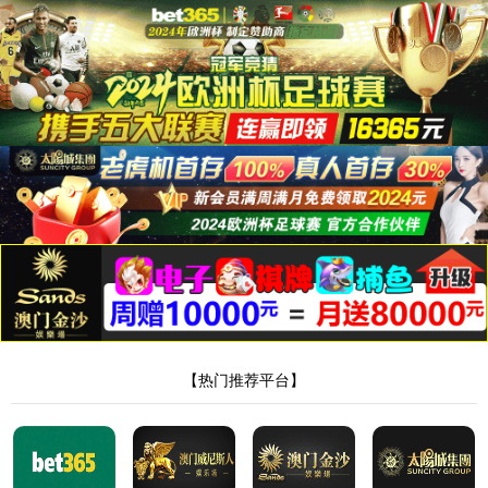
9778818威尼斯
产品中心
主营：旋转蒸发器,玻璃反应釜,双层玻璃反应釜
首页
-
产品中心
-
CJB磁力搅拌器