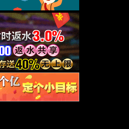
第
1
页
4000-583-588
官方微信