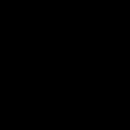
Sitemap.xml
管理登陆
技术支持：
制药网