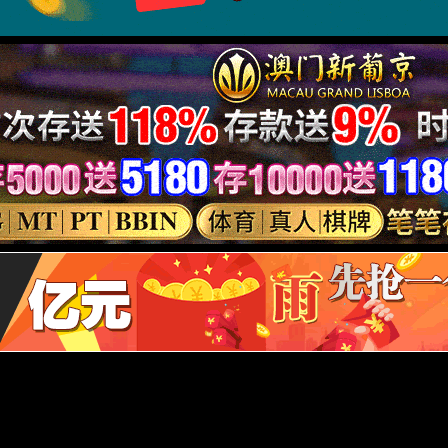
 每页 10 个
首页
上一页
下一页
尾页
服务支持
栏目导航
售后服务
产品中心
客户案例
解决方案