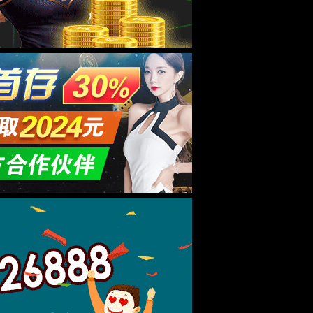
反应釜
单层玻璃反应釜
低温冷却