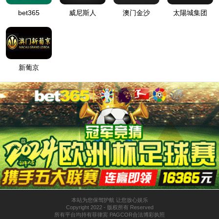
技术文章
视频中心
产学研深度融合！河南省科学院化学研究所与9778818威尼斯仪器共建联合实验室正式揭牌
2026-7- 22