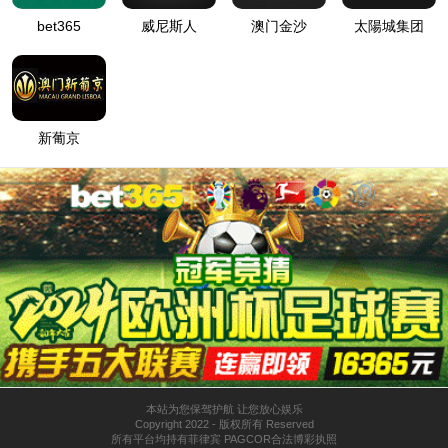
集热式磁力搅拌器
查找你想要的产品系列
旋转蒸发器系列
高