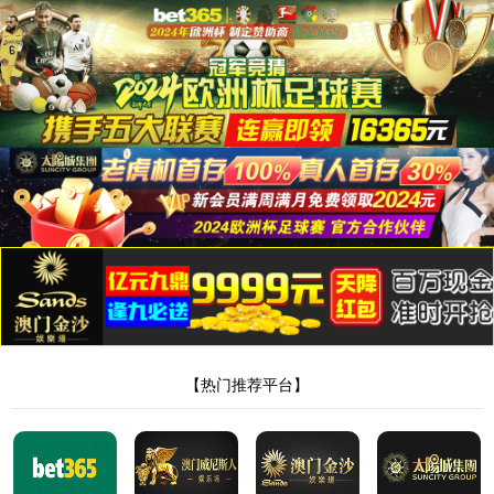
9778818威尼斯
产品中心
主营：旋转蒸发器,玻璃反应釜,双层玻璃反应釜
首页
-
产品中心
-
集热式磁力搅拌器