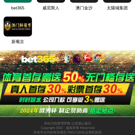
ZF-20D暗箱式紫外分析仪
查找你想要的产品系列
旋转蒸发器系列
高