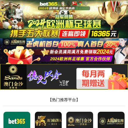
9778818威尼斯
产品中心
主营：旋转蒸发器,玻璃反应釜,双层玻璃反应釜
首页
-
产品中心
-
ZF-20D暗箱式紫外分析仪