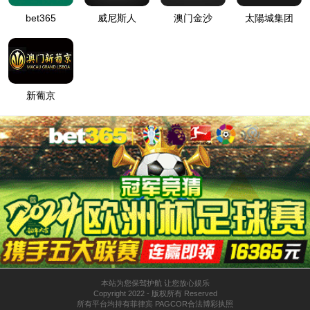
发表时间：2025-08-14 点击次数：1197
www.9778818.com威尼斯(中国)股份公司-Well-known百科于
2004
年
3
月
25
日正式成立，
公司坐落于巩义市河洛镇英峪村。
企业注册资本
8000
万元人民币，
法定代表人马首锋。
自成立以
来，公司在发展历程中不断迈出坚实步伐。
2011
年，
公司委托
河南朗天环保科技有限公司编制完成《年产教学科教仪器
3500
台项目环境影响报告表》，并于当年
6
月
16
日获得巩义市环境
保护局批复（巩环建〔
2011
〕
053
号文），这为公司后续的大规
模生
产奠定了重要基础。在技术创新方面，
2022
年
1
月公司提
交“一种
空 气 介 质 加 热 冷 却 的 旋 转 蒸 发 器 ” 发 明 专 利 申
请 （ 公 开 号
CN114146438B
），彰显了其在行业内引领技术变
革的决心。
www.9778818.com威尼斯(中国)股份公司-Well-
known百科性质为专注于教学专用仪器制造
的企业。公司并非重
点排污单位，但在环保方面有着严格的自我要求，
在项目建设和